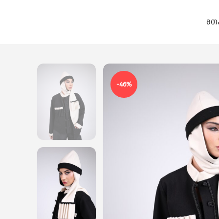
ᲛᲗ
-46%