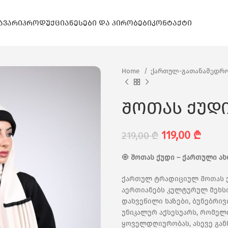
ᲐᲕᲐᲠᲘ
ᲞᲠᲝᲓᲣᲥᲪᲘᲐ
ᲬᲔᲡᲔᲑᲘ ᲓᲐ ᲞᲘᲠᲝᲑᲔᲑᲘ
ᲙᲝᲜᲢᲐᲥᲢᲘ
Home
ქართულ-გათანამედრო
შოთას ქუდ
119,00
₾
219,00
₾
🧿
შოთას ქუდი – ქართული ა
ქართულ ტრადიციულ შოთას ქ
აერთიანებს კულტურულ მეხს
დახვეწილი ხაზები, ბუნებრი
უნიკალურ აქსესუარს, რომე
ყოველდღიურობას, ასევე გან