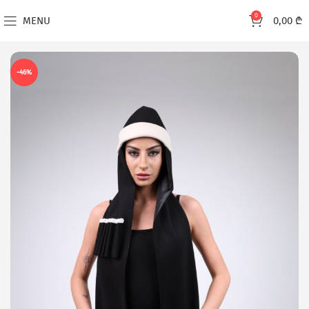
0
MENU
0,00
₾
-46%