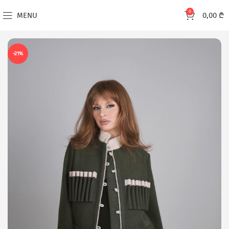
0
MENU
0,00
₾
-21%