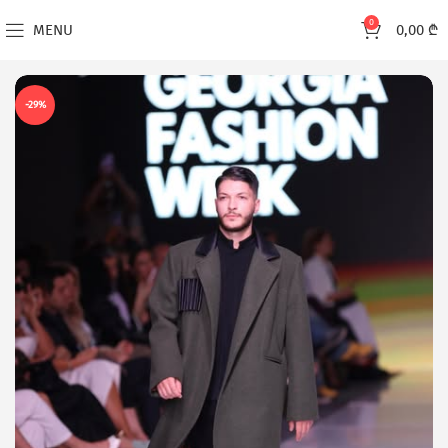
0
MENU
0,00
₾
-29%