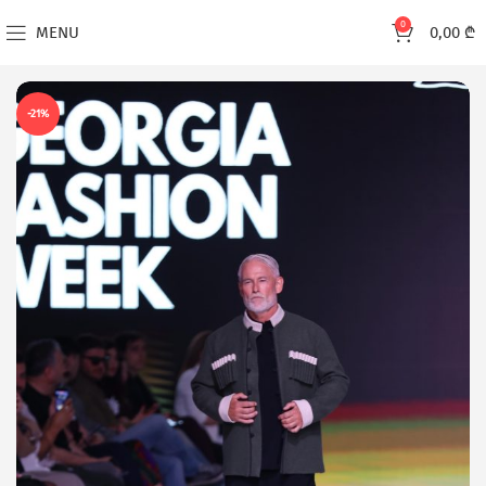
0
MENU
0,00
₾
-21%