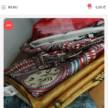
0
MENU
0,00
₾
-45%