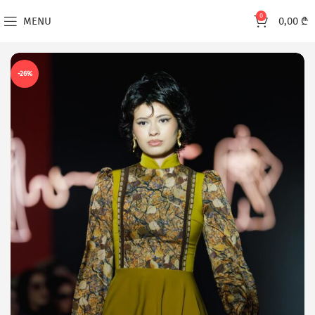
0
MENU
0,00
₾
-26%