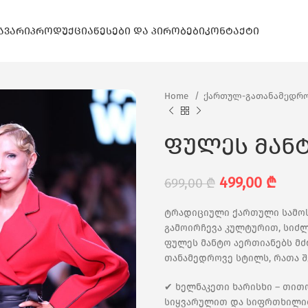
ᲐᲕᲐᲠᲘ
ᲞᲠᲝᲓᲣᲥᲪᲘᲐ
ᲬᲔᲡᲔᲑᲘ ᲓᲐ ᲞᲘᲠᲝᲑᲔᲑᲘ
ᲙᲝᲜᲢᲐᲥᲢᲘ
Home
ქართულ-გათანამედრო
ფულეს მან
499,00
₾
699,00
₾
ტრადიციული ქართული სამოს
გამოირჩევა კულტურით, სიძ
ფულეს მანტო აერთიანებს მძ
თანამედროვე სტილს, რათა შ
✔ ხელნაკეთი ხარისხი – თი
სიყვარულით და სიფრთხილი