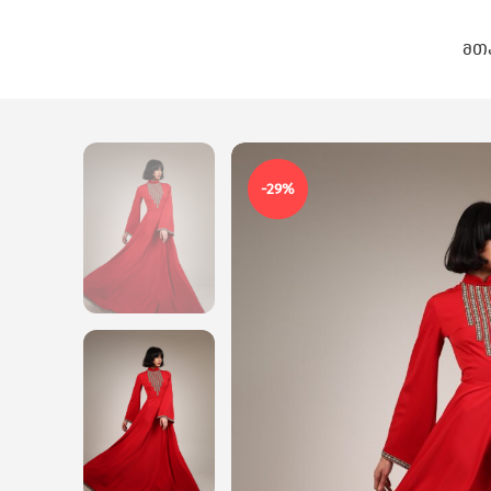
ᲛᲗ
-29%