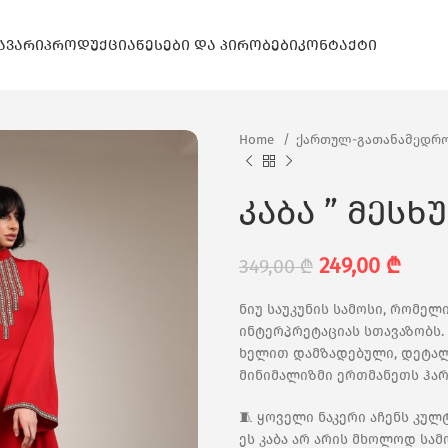
ᲐᲕᲐᲠᲘ
ᲞᲠᲝᲓᲣᲥᲪᲘᲐ
ᲬᲔᲡᲔᲑᲘ ᲓᲐ ᲞᲘᲠᲝᲑᲔᲑᲘ
ᲙᲝᲜᲢᲐᲥᲢᲘ
Home
ქართულ-გათანამედრო
კაბა ” მესხ
249,00
₾
349,00
₾
ნიუ საუკუნის სამოსი, რომე
ინტერპრეტაციას სთავაზობს.
ხელით დამზადებული, დეტალ
მინიმალიზმი ერთმანეთს ჰა
🧵 ყოველი ნაკერი აჩენს კუ
ეს კაბა არ არის მხოლოდ სამ