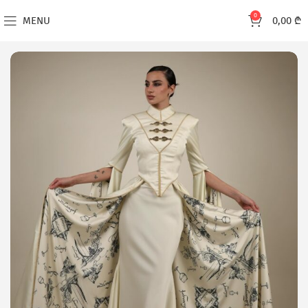
0
MENU
0,00
₾