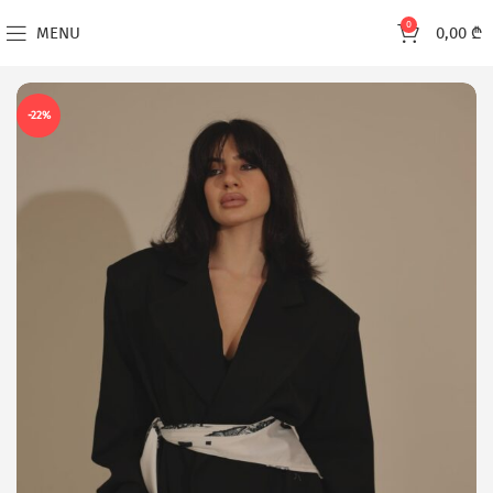
0
MENU
0,00
₾
-22%