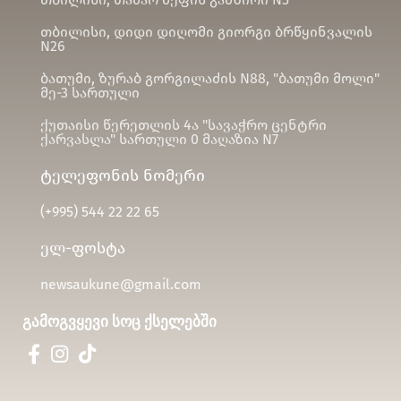
თბილისი, დიდი დიღომი გიორგი ბრწყინვალის
N26
ბათუმი, ზურაბ გორგილაძის N88, "ბათუმი მოლი"
მე-3 სართული
ქუთაისი წერეთლის 4ა "სავაჭრო ცენტრი
ქარვასლა" სართული 0 მაღაზია N7
ტელეფონის ნომერი
(+995)
544 22 22 65
ელ-ფოსტა
newsaukune@gmail.com
გამოგვყევი სოც ქსელებში