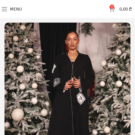
0
MENU
0,00
₾