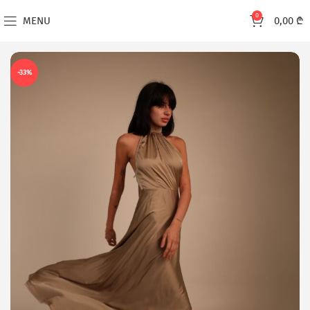
0
MENU
0,00
₾
-33%