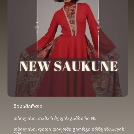
მისამართი
თბილისი, თამარ მეფის გამზირი N5
თბილისი, დიდი დიღომი გიორგი ბრწყინვალის
N26