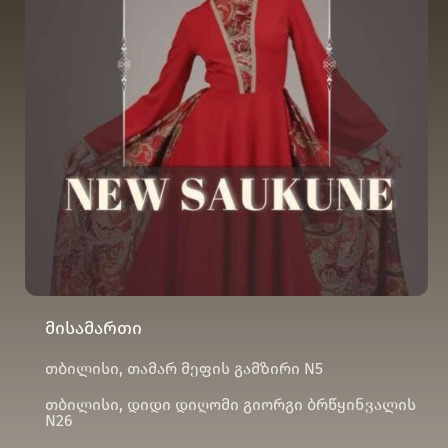
მისამართი
თბილისი, თამარ მეფის გამზირი N5
თბილისი, დიდი დიღომი გიორგი ბრწყინვალის
N26