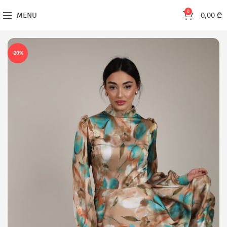
0
MENU
0,00
₾
-20%