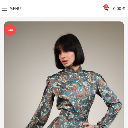
0
MENU
0,00
₾
-33%