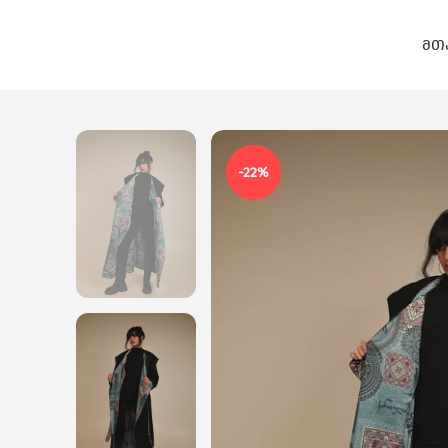
ᲛᲗ
-22%