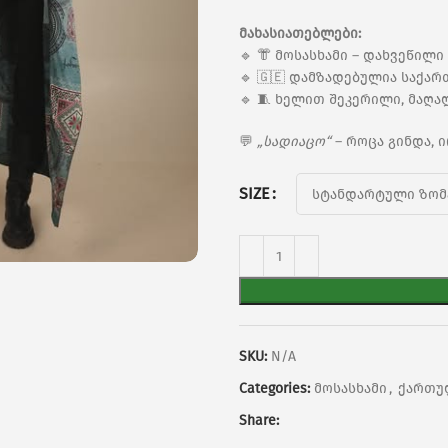
მახასიათებლები:
🔹 👘 მოსასხამი – დახვეწი
🔹 🇬🇪 დამზადებულია საქა
🔹 🧵 ხელით შეკერილი, მაღ
💬
„სადიაცო“
– როცა გინდა, 
SIZE
SKU:
N/A
Categories:
მოსასხამი
,
ქართუ
Share: