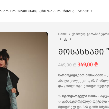
ᲐᲕᲐᲠᲘ
ᲞᲠᲝᲓᲣᲥᲪᲘᲐ
ᲬᲔᲡᲔᲑᲘ ᲓᲐ ᲞᲘᲠᲝᲑᲔᲑᲘ
ᲙᲝᲜᲢᲐᲥᲢᲘ
Home
ქართულ-გათანამედრო
მოსასხამი 
349,00
₾
449,00
₾
წარმოგიდგენთ მოსასხამს –
„
ახალი კოლექციიდან, რომელი
და კომფორტი ერთდროულად
✨
სტანდარტული ზომა
– იდეა
✨
განსაკუთრებული დეტალი
–
მდიდრულ და ნაზ ტონს სძენს