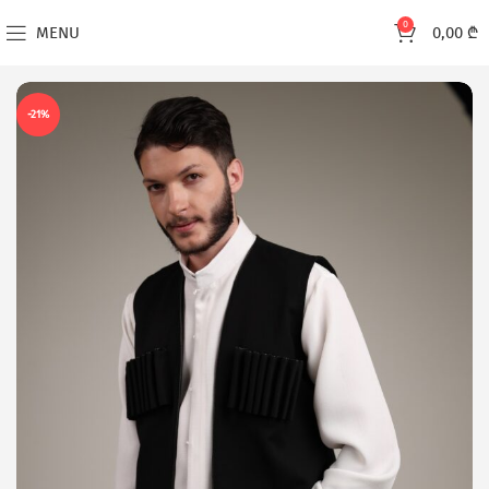
0
MENU
0,00
₾
-21%