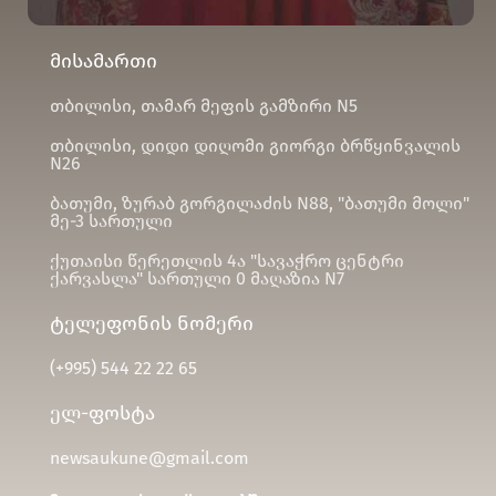
მისამართი
თბილისი, თამარ მეფის გამზირი N5
თბილისი, დიდი დიღომი გიორგი ბრწყინვალის
N26
ბათუმი, ზურაბ გორგილაძის N88, "ბათუმი მოლი"
მე-3 სართული
ქუთაისი წერეთლის 4ა "სავაჭრო ცენტრი
ქარვასლა" სართული 0 მაღაზია N7
ტელეფონის ნომერი
(+995)
544 22 22 65
ელ-ფოსტა
newsaukune@gmail.com