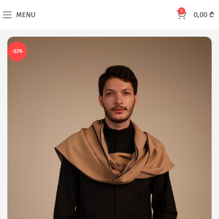
0
MENU
0,00
₾
-22%