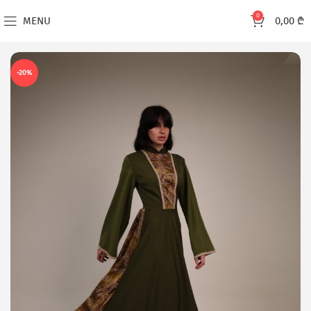
0
MENU
0,00
₾
-20%