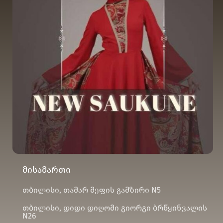
მისამართი
თბილისი, თამარ მეფის გამზირი N5
თბილისი, დიდი დიღომი გიორგი ბრწყინვალის
N26