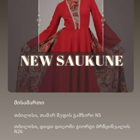
მისამართი
თბილისი, თამარ მეფის გამზირი N5
თბილისი, დიდი დიღომი გიორგი ბრწყინვალის
N26