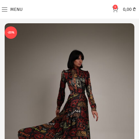
0
MENU
0,00
₾
-20%