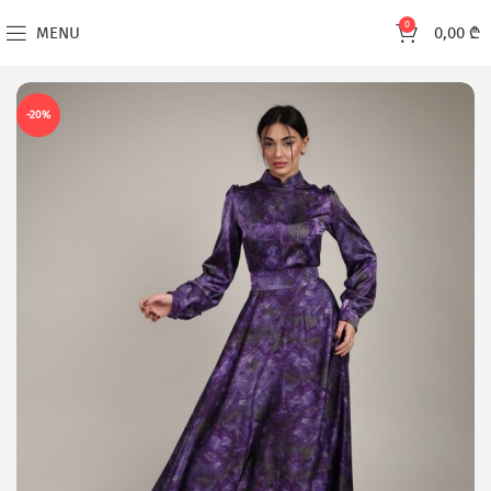
0
MENU
0,00
₾
-20%